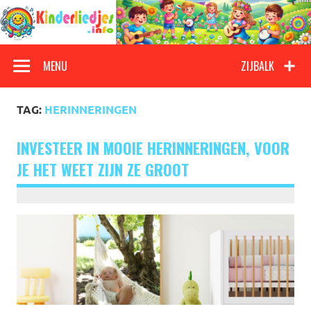
Doorgaan
naar
inhoud
Kinderliedjes
Een grote verzameling oude en nieuwe kinderliedjes
MENU
ZIJBALK
TAG:
HERINNERINGEN
INVESTEER IN MOOIE HERINNERINGEN, VOOR
JE HET WEET ZIJN ZE GROOT