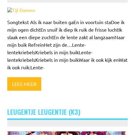
Songtekst Als ik naar buiten gaEn in voortuin staDoe ik
mijn ogen dichtEn snuif ik diep Ik ruik de frisse luchtIk
slaak een diepe zuchtEn de lente zakt al langzaamNaar
mijn buik RefreinHet zijn de…Lente-
lentekriebelsKriebels in mijn buikLente-
lentekriebelsKriebels in mijn buikWaar ik ook kijk enWat
ik ook ruik:Lente-
LEES MEER
LEUGENTJE LEUGENTJE (K3)