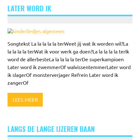
LATER WORD IK
Songtekst La la la la la terWeet jij wat ik worden wil?La
la la la la terWat ik voor werk ga doen?La la la la la terIk
word de allerbesteLa la la la la terDe superkampioen
Later word ik zwemmerOf walvissentemmerLater word
ik slagerOf monsterverjager Refrein Later word ik
zangerOf
LEES MEER
LANGS DE LANGE IJZEREN BAAN