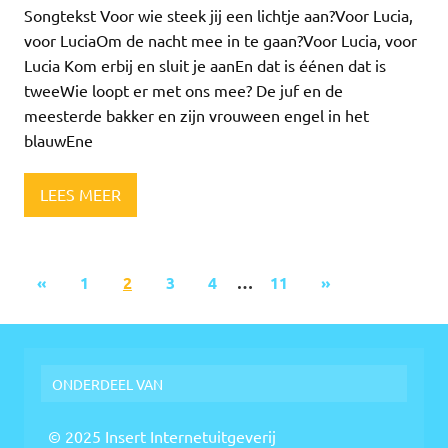
Songtekst Voor wie steek jij een lichtje aan?Voor Lucia,
voor LuciaOm de nacht mee in te gaan?Voor Lucia, voor
Lucia Kom erbij en sluit je aanEn dat is éénen dat is
tweeWie loopt er met ons mee? De juf en de
meesterde bakker en zijn vrouween engel in het
blauwEne
LEES MEER
«
1
2
3
4
…
11
»
ONDERDEEL VAN
© 2025 Insert Internetuitgeverij