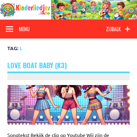
Doorgaan
naar
inhoud
Kinderliedjes
Een grote verzameling oude en nieuwe kinderliedjes
MENU
ZIJBALK
TAG:
L
LOVE BOAT BABY (K3)
Songtekst Bekijk de clip op Youtube Wij zijn de