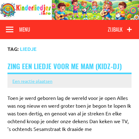
Doorgaan
naar
inhoud
Kinderliedjes
Een grote verzameling oude en nieuwe kinderliedjes
MENU
ZIJBALK
TAG:
LIEDJE
ZING EEN LIEDJE VOOR ME MAM (KIDZ-DJ)
Een reactie plaatsen
Toen je werd geboren lag de wereld voor je open Alles
was nog nieuw en werd groter toen je begon te lopen Ik
was toen dertig, en genoot van al je streken En elke
ochtend kroop je onder onze dekens Dan keken we TV,
’s ochtends Sesamstraat Ik draaide me