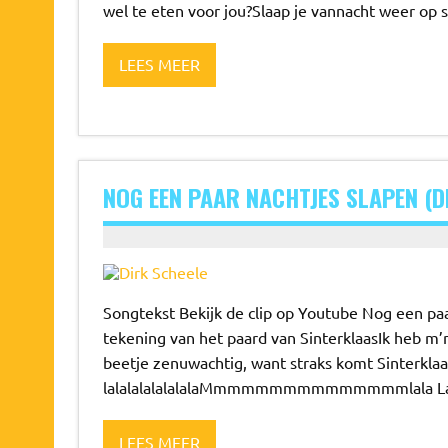
wel te eten voor jou?Slaap je vannacht weer op s
LEES MEER
NOG EEN PAAR NACHTJES SLAPEN (D
Songtekst Bekijk de clip op Youtube Nog een pa
tekening van het paard van SinterklaasIk heb m’n 
beetje zenuwachtig, want straks komt SinterklaasLala
lalalalalalalalaMmmmmmmmmmmmmmmlala Lalalal
LEES MEER