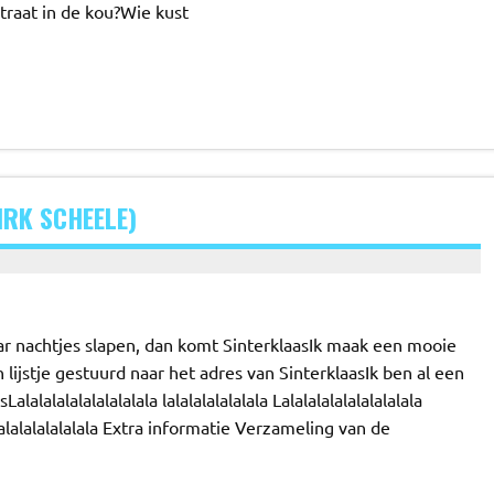
traat in de kou?Wie kust
IRK SCHEELE)
ar nachtjes slapen, dan komt SinterklaasIk maak een mooie
lijstje gestuurd naar het adres van SinterklaasIk ben al een
lalalalalalalalala lalalalalalalala Lalalalalalalalalalala
alalalala Extra informatie Verzameling van de