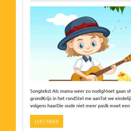
Songtekst Als mama weer zo nodigMoet gaan sho
grondKrijs in het rondStel me aanTot we eindel
volgens haarDie oude niet meer pasIk moet een 
LEES MEER