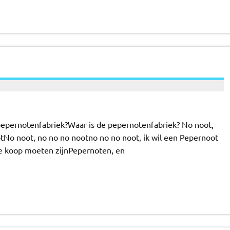
 pepernotenfabriek?Waar is de pepernotenfabriek? No noot,
tNo noot, no no no nootno no no noot, ik wil een Pepernoot
 te koop moeten zijnPepernoten, en