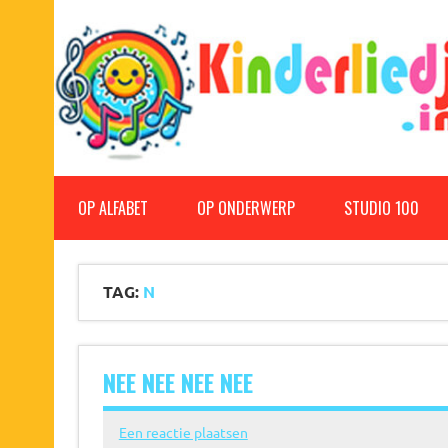
Doorgaan
naar
inhoud
Kinderliedjes
Een grote verzameling oude en nieuwe kinderliedjes
OP ALFABET
OP ONDERWERP
STUDIO 100
TAG:
N
NEE NEE NEE NEE
Een reactie plaatsen