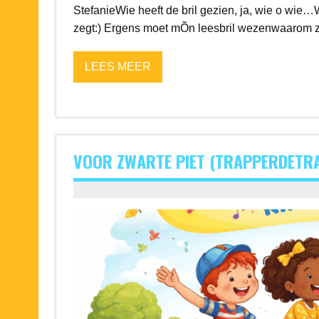
StefanieWie heeft de bril gezien, ja, wie o wie…
zegt:) Ergens moet mÕn leesbril wezenwaarom zie
LEES MEER
VOOR ZWARTE PIET (TRAPPERDETR