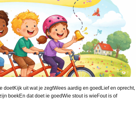
je doetKijk uit wat je zegtWees aardig en goedLief en oprecht,
n zijn boekEn dat doet ie goedWie stout is wieFout is of