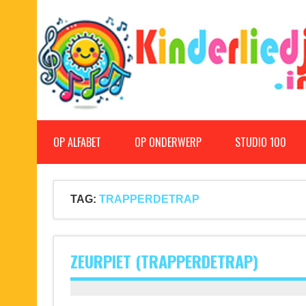
Doorgaan
naar
inhoud
Kinderliedjes
Een grote verzameling oude en nieuwe kinderliedjes
OP ALFABET
OP ONDERWERP
STUDIO 100
TAG:
TRAPPERDETRAP
ZEURPIET (TRAPPERDETRAP)