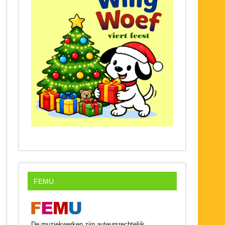
FEMU
De muziekwerken zijn auteursrechtelijk