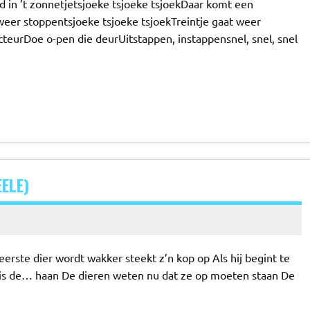
nd in ’t zonnetjetsjoeke tsjoeke tsjoekDaar komt een
 weer stoppentsjoeke tsjoeke tsjoekTreintje gaat weer
teurDoe o-pen die deurUitstappen, instappensnel, snel, snel
ELE)
erste dier wordt wakker steekt z’n kop op Als hij begint te
t is de… haan De dieren weten nu dat ze op moeten staan De