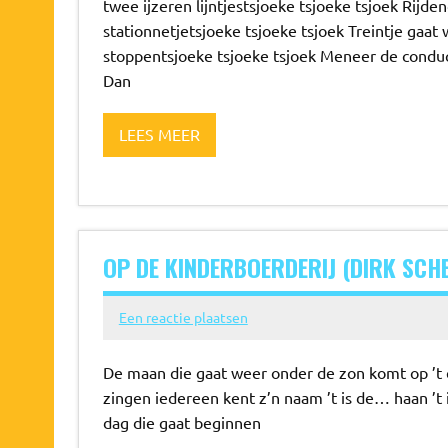
twee ijzeren lijntjestsjoeke tsjoeke tsjoek Rijde
stationnetjetsjoeke tsjoeke tsjoek Treintje gaat
stoppentsjoeke tsjoeke tsjoek Meneer de conduc
Dan
LEES MEER
OP DE KINDERBOERDERIJ (DIRK SCHE
Een reactie plaatsen
De maan die gaat weer onder de zon komt op ’t e
zingen iedereen kent z’n naam ’t is de… haan ’
dag die gaat beginnen