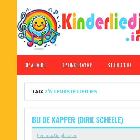
Doorgaan
naar
inhoud
Kinderliedjes
Een grote verzameling oude en nieuwe kinderliedjes
OP ALFABET
OP ONDERWERP
STUDIO 100
TAG:
Z’N LEUKSTE LIEDJES
BIJ DE KAPPER (DIRK SCHEELE)
Een reactie plaatsen