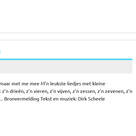
)
g maar met me mee M’n leukste liedjes met kleine
n drieën, z’n vieren, z’n vijven, z’n zessen, z’n zevenen, z’n
d… Bronvermelding Tekst en muziek: Dirk Scheele