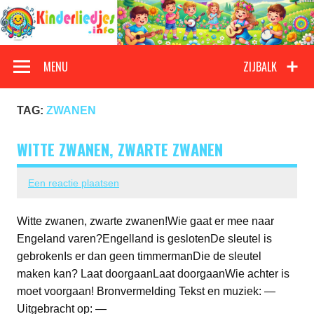
Doorgaan
naar
inhoud
Kinderliedjes
Een grote verzameling oude en nieuwe kinderliedjes
MENU
ZIJBALK
TAG:
ZWANEN
WITTE ZWANEN, ZWARTE ZWANEN
Een reactie plaatsen
Witte zwanen, zwarte zwanen!Wie gaat er mee naar
Engeland varen?Engelland is geslotenDe sleutel is
gebrokenIs er dan geen timmermanDie de sleutel
maken kan? Laat doorgaanLaat doorgaanWie achter is
moet voorgaan! Bronvermelding Tekst en muziek: —
Uitgebracht op: —