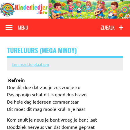
Doorgaan
naar
inhoud
Kinderliedjes
Een grote verzameling oude en nieuwe kinderliedjes
MENU
ZIJBALK
TURELUURS (MEGA MINDY)
Een reactie plaatsen
Refrein
Doe dit doe dat zou je zus zou je zo
Pas op mijn schat dit is goed dus bravo
De hele dag iedereen commentaar
Dit moet dit mag mooie krul in je haar
Kom snuit je neus je bent vroeg je bent laat
Doodziek nerveus van dat domme gepraat