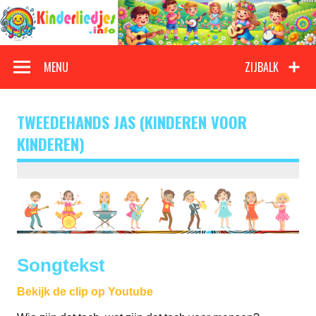
Doorgaan
naar
inhoud
Kinderliedjes
Een grote verzameling oude en nieuwe kinderliedjes
MENU
ZIJBALK
TWEEDEHANDS JAS (KINDEREN VOOR
KINDEREN)
Songtekst
Bekijk de clip op Youtube