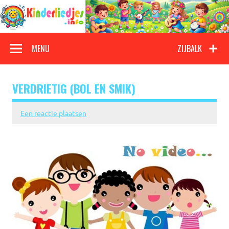
Doorgaan
naar
inhoud
Kinderliedjes
Een grote verzameling oude en nieuwe kinderliedjes
MENU
ZIJBALK
VERDRIETIG (BOL EN SMIK)
Een reactie plaatsen