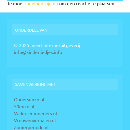
Je moet
ingelogd zijn op
om een reactie te plaatsen.
ONDERDEEL VAN
© 2025 Insert Internetuitgeverij
info@kinderliedjes.info
SAMENWERKING MET
Oudersenzo.nl
50enzo.nl
Vadersenmoeders.nl
Vrouwenverhalen.nl
Zomerperiode.nl