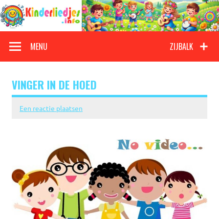
Doorgaan
naar
inhoud
Kinderliedjes
Een grote verzameling oude en nieuwe kinderliedjes
MENU
ZIJBALK
VINGER IN DE HOED
Een reactie plaatsen