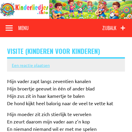
Doorgaan
naar
inhoud
Kinderliedjes
Een grote verzameling oude en nieuwe kinderliedjes
MENU
ZIJBALK
VISITE (KINDEREN VOOR KINDEREN)
Een reactie plaatsen
Mijn vader zapt langs zeventien kanalen
Mijn broertje geeuwt in één of ander blad
Mijn zus zit in haar kamertje te balen
De hond kijkt heel balorig naar de veel te vette kat
Mijn moeder zit zich stierlijk te vervelen
En zeurt daarom mijn vader aan z’n kop
En niemand niemand wil er met me spelen