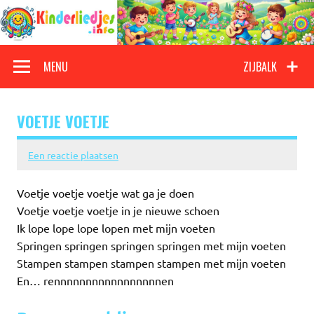
Doorgaan
naar
inhoud
Kinderliedjes
Een grote verzameling oude en nieuwe kinderliedjes
MENU
ZIJBALK
VOETJE VOETJE
Een reactie plaatsen
Voetje voetje voetje wat ga je doen
Voetje voetje voetje in je nieuwe schoen
Ik lope lope lope lopen met mijn voeten
Springen springen springen springen met mijn voeten
Stampen stampen stampen stampen met mijn voeten
En… rennnnnnnnnnnnnnnnnen