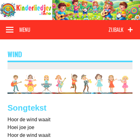
Doorgaan
naar
inhoud
Kinderliedjes
Een grote verzameling oude en nieuwe kinderliedjes
MENU
ZIJBALK
WIND
Songtekst
Hoor de wind waait
Hoei joe joe
Hoor de wind waait