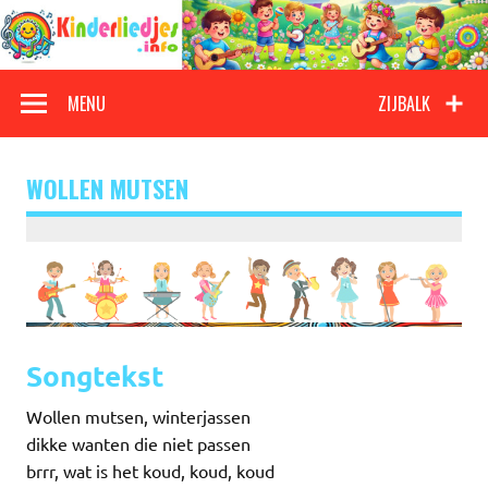
Doorgaan
naar
inhoud
Kinderliedjes
Een grote verzameling oude en nieuwe kinderliedjes
MENU
ZIJBALK
WOLLEN MUTSEN
Songtekst
Wollen mutsen, winterjassen
dikke wanten die niet passen
brrr, wat is het koud, koud, koud