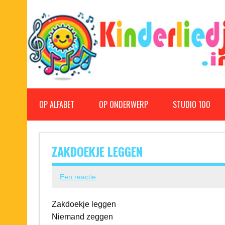
Doorgaan
naar
inhoud
Kinderliedjes
Een grote verzameling oude en nieuwe kinderliedjes
OP ALFABET
OP ONDERWERP
STUDIO 100
ZAKDOEKJE LEGGEN
Een reactie
Zakdoekje leggen
Niemand zeggen