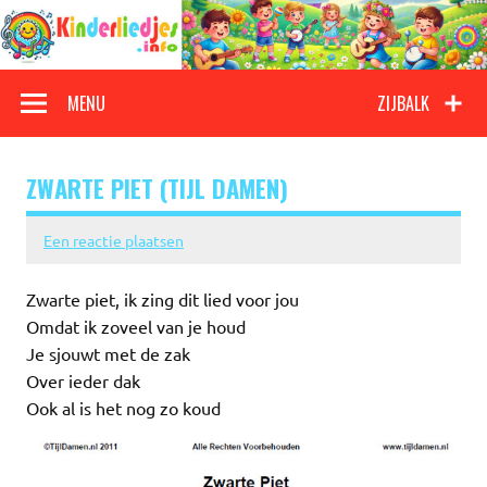
Doorgaan
naar
inhoud
Kinderliedjes
Een grote verzameling oude en nieuwe kinderliedjes
MENU
ZIJBALK
ZWARTE PIET (TIJL DAMEN)
Een reactie plaatsen
Zwarte piet, ik zing dit lied voor jou
Omdat ik zoveel van je houd
Je sjouwt met de zak
Over ieder dak
Ook al is het nog zo koud