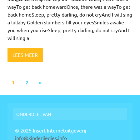
wayTo get back homewardOnce, there was a wayTo get
back homeSleep, pretty darling, do not cryAnd I will sing
a lullaby Golden slumbers fill your eyesSmiles awake
you when you riseSleep, pretty darling, do not cryAnd I
will sing a
LEES MEER
1
2
»
ONDERDEEL VAN
© 2025 Insert Internetuitgeverij
info@kinderliedjes.info