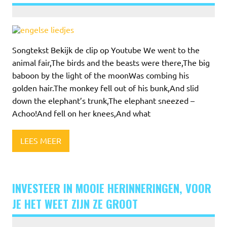
Songtekst Bekijk de clip op Youtube We went to the
animal fair,The birds and the beasts were there,The big
baboon by the light of the moonWas combing his
golden hair.The monkey fell out of his bunk,And slid
down the elephant’s trunk,The elephant sneezed –
Achoo!And fell on her knees,And what
LEES MEER
INVESTEER IN MOOIE HERINNERINGEN, VOOR
JE HET WEET ZIJN ZE GROOT