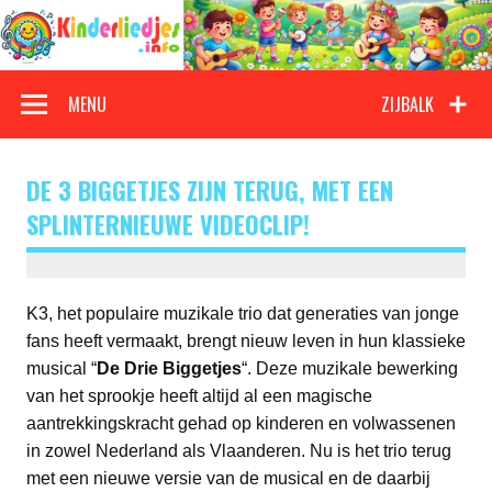
Doorgaan
naar
inhoud
Kinderliedjes
Een grote verzameling oude en nieuwe kinderliedjes
MENU
ZIJBALK
DE 3 BIGGETJES ZIJN TERUG, MET EEN
SPLINTERNIEUWE VIDEOCLIP!
K3, het populaire muzikale trio dat generaties van jonge
fans heeft vermaakt, brengt nieuw leven in hun klassieke
musical “
De Drie Biggetjes
“. Deze muzikale bewerking
van het sprookje heeft altijd al een magische
aantrekkingskracht gehad op kinderen en volwassenen
in zowel Nederland als Vlaanderen. Nu is het trio terug
met een nieuwe versie van de musical en de daarbij