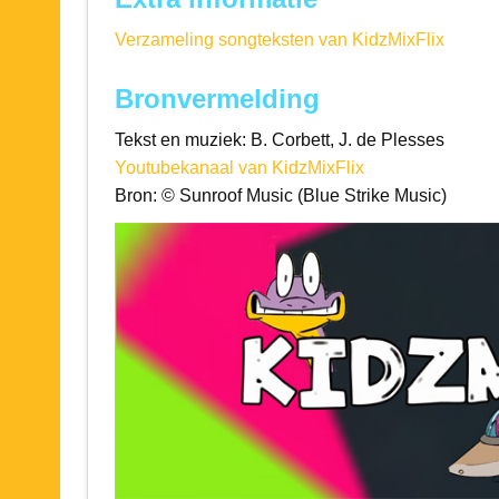
Verzameling songteksten van KidzMixFlix
Bronvermelding
Tekst en muziek: B. Corbett, J. de Plesses
Youtubekanaal van KidzMixFlix
Bron: © Sunroof Music (Blue Strike Music)