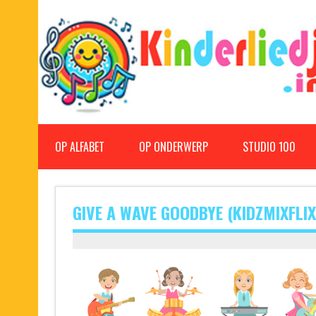
Doorgaan
naar
inhoud
Kinderliedjes
Een grote verzameling oude en nieuwe kinderliedjes
OP ALFABET
OP ONDERWERP
STUDIO 100
GIVE A WAVE GOODBYE (KIDZMIXFLIX