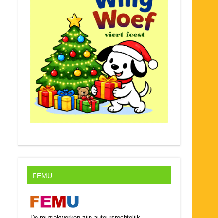
FEMU
De muziekwerken zijn auteursrechtelijk