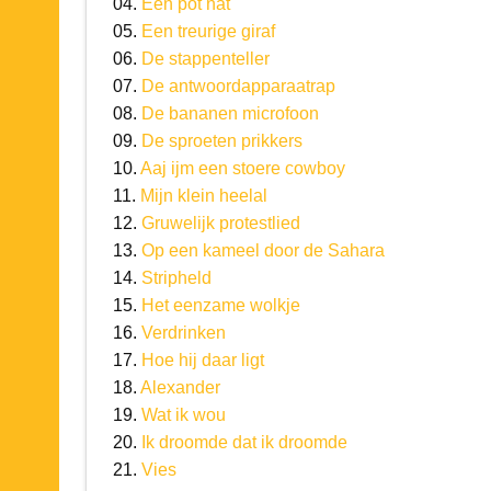
04.
Een pot nat
05.
Een treurige giraf
06.
De stappenteller
07.
De antwoordapparaatrap
08.
De bananen microfoon
09.
De sproeten prikkers
10.
Aaj ijm een stoere cowboy
11.
Mijn klein heelal
12.
Gruwelijk protestlied
13.
Op een kameel door de Sahara
14.
Stripheld
15.
Het eenzame wolkje
16.
Verdrinken
17.
Hoe hij daar ligt
18.
Alexander
19.
Wat ik wou
20.
Ik droomde dat ik droomde
21.
Vies