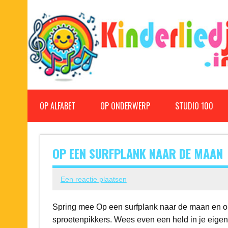
Doorgaan
naar
inhoud
Kinderliedjes
Een grote verzameling oude en nieuwe kinderliedjes
OP ALFABET
OP ONDERWERP
STUDIO 100
OP EEN SURFPLANK NAAR DE MAAN
Een reactie plaatsen
Spring mee Op een surfplank naar de maan en ontmo
sproetenpikkers. Wees even een held in je eigen s