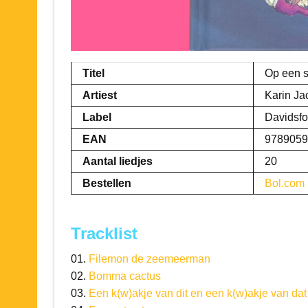
Titel
Op een s
Artiest
Karin Ja
Label
Davidsfo
EAN
9789059
Aantal liedjes
20
Bestellen
Bol.com
Tracklist
01.
Filemon de zeemeerman
02.
Bomma cactus
03.
Een k(w)akje van dit en een k(w)akje van dat