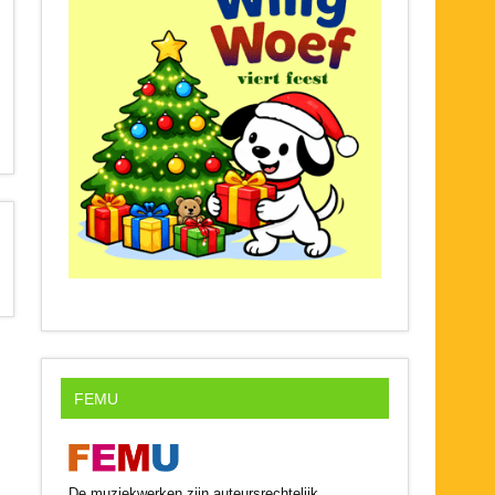
FEMU
De muziekwerken zijn auteursrechtelijk