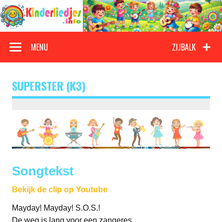
Doorgaan
naar
inhoud
Kinderliedjes
Een grote verzameling oude en nieuwe kinderliedjes
MENU
ZIJBALK
SUPERSTER (K3)
Songtekst
Bekijk de clip op Youtube
Mayday! Mayday! S.O.S.!
De weg is lang voor een zangeres