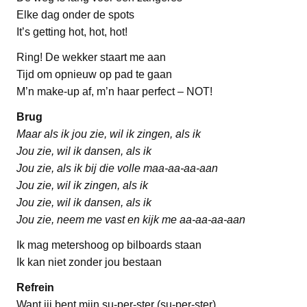
Elke dag onder de spots
It’s getting hot, hot, hot!
Ring! De wekker staart me aan
Tijd om opnieuw op pad te gaan
M’n make-up af, m’n haar perfect – NOT!
Brug
Maar als ik jou zie, wil ik zingen, als ik
Jou zie, wil ik dansen, als ik
Jou zie, als ik bij die volle maa-aa-aa-aan
Jou zie, wil ik zingen, als ik
Jou zie, wil ik dansen, als ik
Jou zie, neem me vast en kijk me aa-aa-aa-aan
Ik mag metershoog op bilboards staan
Ik kan niet zonder jou bestaan
Refrein
Want jij bent mijn su-per-ster (su-per-ster)