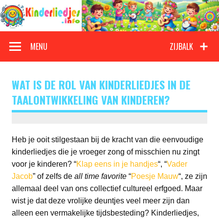
Doorgaan
naar
inhoud
Kinderliedjes
Een grote verzameling oude en nieuwe kinderliedjes
MENU
ZIJBALK
WAT IS DE ROL VAN KINDERLIEDJES IN DE
TAALONTWIKKELING VAN KINDEREN?
Heb je ooit stilgestaan bij de kracht van die eenvoudige
kinderliedjes die je vroeger zong of misschien nu zingt
voor je kinderen? “
Klap eens in je handjes
“, “
Vader
Jacob
” of zelfs de
all time favorite
“
Poesje Mauw
“, ze zijn
allemaal deel van ons collectief cultureel erfgoed. Maar
wist je dat deze vrolijke deuntjes veel meer zijn dan
alleen een vermakelijke tijdsbesteding? Kinderliedjes,