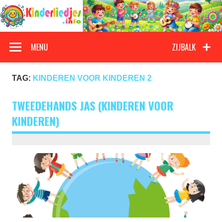
Doorgaan
naar
inhoud
Kinderliedjes
Een grote verzameling oude en nieuwe kinderliedjes
MENU
ZIJBALK
TAG:
KINDEREN VOOR KINDEREN 2
TWEEDEHANDS JAS (KINDEREN VOOR
KINDEREN)