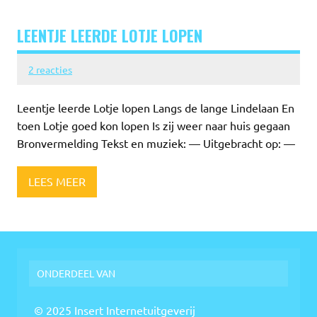
LEENTJE LEERDE LOTJE LOPEN
2 reacties
Leentje leerde Lotje lopen Langs de lange Lindelaan En
toen Lotje goed kon lopen Is zij weer naar huis gegaan
Bronvermelding Tekst en muziek: — Uitgebracht op: —
LEES MEER
ONDERDEEL VAN
© 2025 Insert Internetuitgeverij