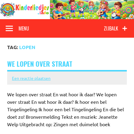
Doorgaan
naar
inhoud
Kinderliedjes
Een grote verzameling oude en nieuwe kinderliedjes
MENU
ZIJBALK
TAG:
LOPEN
WE LOPEN OVER STRAAT
Een reactie plaatsen
We lopen over straat En wat hoor ik daar? We lopen
over straat En wat hoor ik daar? Ik hoor een bel
Tingelingeling Ik hoor een bel Tingelingeling En die bel
doet zo! Bronvermelding Tekst en muziek: Jeanette
Welp Uitgebracht op: Zingen met duimelot boek