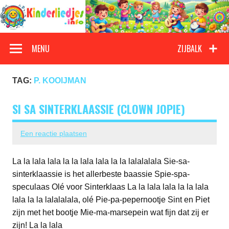
Doorgaan
naar
inhoud
Kinderliedjes
Een grote verzameling oude en nieuwe kinderliedjes
MENU
ZIJBALK
TAG:
P. KOOIJMAN
SI SA SINTERKLAASSIE (CLOWN JOPIE)
Een reactie plaatsen
La la lala lala la la lala lala la la lalalalala Sie-sa-
sinterklaassie is het allerbeste baassie Spie-spa-
speculaas Olé voor Sinterklaas La la lala lala la la lala
lala la la lalalalala, olé Pie-pa-pepernootje Sint en Piet
zijn met het bootje Mie-ma-marsepein wat fijn dat zij er
zijn! La la lala