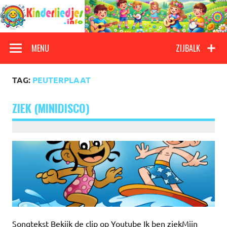
Doorgaan
naar
inhoud
Kinderliedjes
Een grote verzameling oude en nieuwe kinderliedjes
MENU
ZIJBALK
TAG:
PEUTERPLAAT
ZIEK (MINIDISCO)
Songtekst Bekijk de clip op Youtube Ik ben ziekMijn