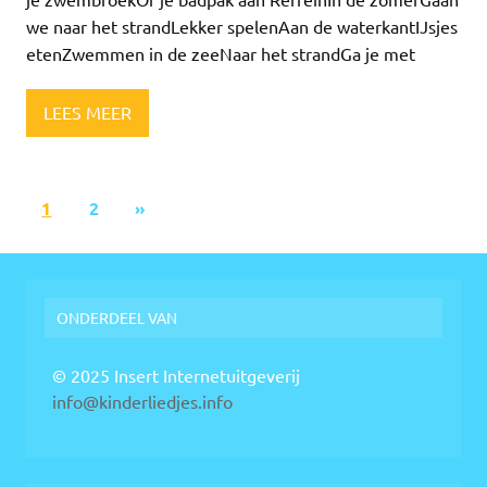
we naar het strandLekker spelenAan de waterkantIJsjes
etenZwemmen in de zeeNaar het strandGa je met
LEES MEER
1
2
»
ONDERDEEL VAN
© 2025 Insert Internetuitgeverij
info@kinderliedjes.info