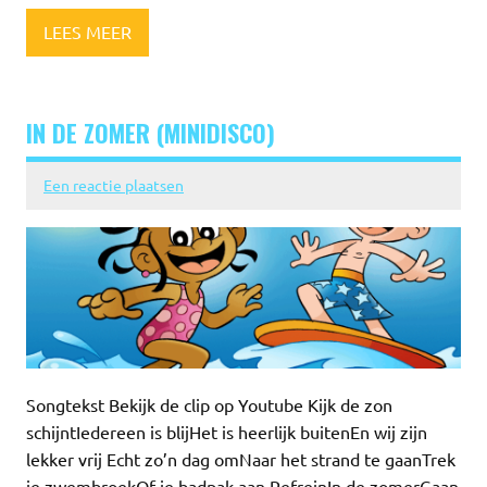
LEES MEER
IN DE ZOMER (MINIDISCO)
Een reactie plaatsen
Songtekst Bekijk de clip op Youtube Kijk de zon
schijntIedereen is blijHet is heerlijk buitenEn wij zijn
lekker vrij Echt zo’n dag omNaar het strand te gaanTrek
je zwembroekOf je badpak aan RefreinIn de zomerGaan