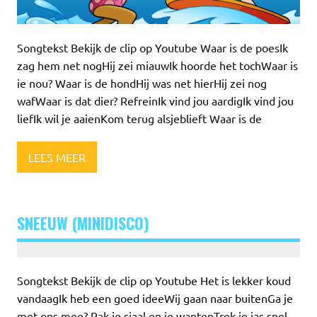
Songtekst Bekijk de clip op Youtube Waar is de poesIk
zag hem net nogHij zei miauwIk hoorde het tochWaar is
ie nou? Waar is de hondHij was net hierHij zei nog
wafWaar is dat dier? RefreinIk vind jou aardigIk vind jou
liefIk wil je aaienKom terug alsjeblieft Waar is de
LEES MEER
SNEEUW (MINIDISCO)
Songtekst Bekijk de clip op Youtube Het is lekker koud
vandaagIk heb een goed ideeWij gaan naar buitenGa je
met ons mee? Pak je sjaal en je wantenTrek je jas snel