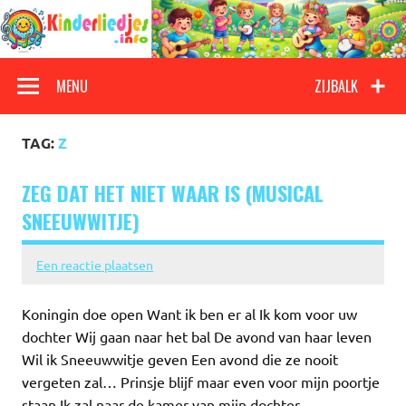
Doorgaan
naar
inhoud
Kinderliedjes
Een grote verzameling oude en nieuwe kinderliedjes
MENU
ZIJBALK
TAG:
Z
ZEG DAT HET NIET WAAR IS (MUSICAL
SNEEUWWITJE)
Een reactie plaatsen
Koningin doe open Want ik ben er al Ik kom voor uw
dochter Wij gaan naar het bal De avond van haar leven
Wil ik Sneeuwwitje geven Een avond die ze nooit
vergeten zal… Prinsje blijf maar even voor mijn poortje
staan Ik zal naar de kamer van mijn dochter