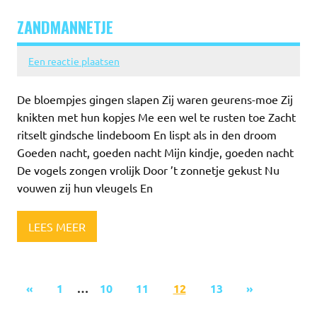
ZANDMANNETJE
Een reactie plaatsen
De bloempjes gingen slapen Zij waren geurens-moe Zij
knikten met hun kopjes Me een wel te rusten toe Zacht
ritselt gindsche lindeboom En lispt als in den droom
Goeden nacht, goeden nacht Mijn kindje, goeden nacht
De vogels zongen vrolijk Door ’t zonnetje gekust Nu
vouwen zij hun vleugels En
LEES MEER
«
1
…
10
11
12
13
»