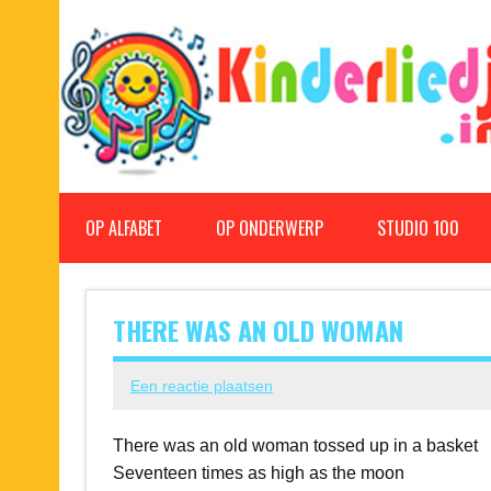
Doorgaan
naar
inhoud
Kinderliedjes
Een grote verzameling oude en nieuwe kinderliedjes
OP ALFABET
OP ONDERWERP
STUDIO 100
THERE WAS AN OLD WOMAN
Een reactie plaatsen
There was an old woman tossed up in a basket
Seventeen times as high as the moon