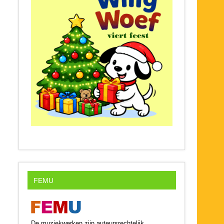
FEMU
De muziekwerken zijn auteursrechtelijk