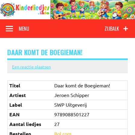
Doorgaan
naar
inhoud
Kinderliedjes
Een grote verzameling oude en nieuwe kinderliedjes
MENU
ZIJBALK
DAAR KOMT DE BOEGIEMAN!
Een reactie plaatsen
Titel
Daar komt de Boegieman!
Artiest
Jeroen Schipper
Label
SWP Uitgeverij
EAN
9789088501227
Aantal liedjes
27
Bestellen
Bol.com