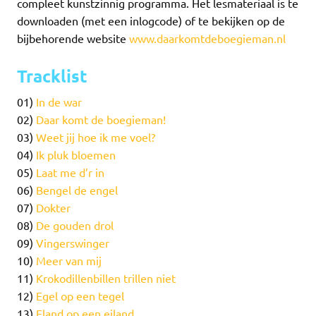
compleet kunstzinnig programma. Het lesmateriaal is te
downloaden (met een inlogcode) of te bekijken op de
bijbehorende website
www.daarkomtdeboegieman.nl
Tracklist
01)
In de war
02)
Daar komt de boegieman!
03)
Weet jij hoe ik me voel?
04)
Ik pluk bloemen
05)
Laat me d’r in
06)
Bengel de engel
07)
Dokter
08)
De gouden drol
09)
Vingerswinger
10)
Meer van mij
11)
Krokodillenbillen trillen niet
12)
Egel op een tegel
13)
Eland op een eiland