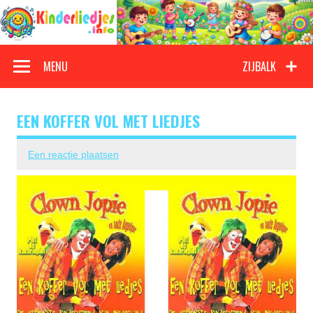
Doorgaan
naar
inhoud
Kinderliedjes
Een grote verzameling oude en nieuwe kinderliedjes
MENU
ZIJBALK
EEN KOFFER VOL MET LIEDJES
Een reactie plaatsen