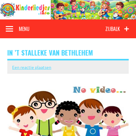
Doorgaan
naar
inhoud
Kinderliedjes
Een grote verzameling oude en nieuwe kinderliedjes
MENU
ZIJBALK
IN ’T STALLEKE VAN BETHLEHEM
Een reactie plaatsen