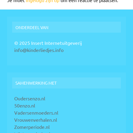
Je moet
ingelogd zijn op
om een reactie te plaatsen.
ONDERDEEL VAN
© 2025 Insert Internetuitgeverij
info@kinderliedjes.info
SAMENWERKING MET
Oudersenzo.nl
50enzo.nl
Vadersenmoeders.nl
Vrouwenverhalen.nl
Zomerperiode.nl