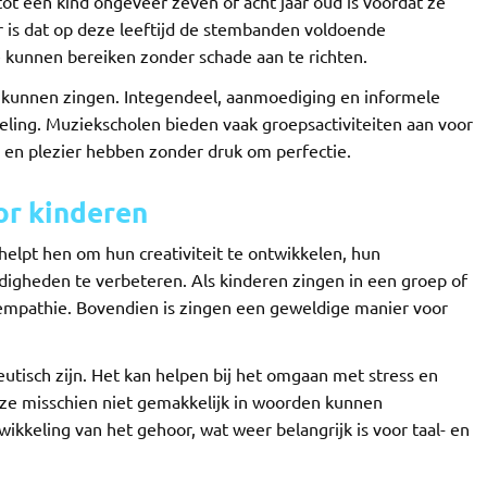
t een kind ongeveer zeven of acht jaar oud is voordat ze
 is dat op deze leeftijd de stembanden voldoende
 kunnen bereiken zonder schade aan te richten.
r kunnen zingen. Integendeel, aanmoediging en informele
keling. Muziekscholen bieden vaak groepsactiviteiten aan voor
 en plezier hebben zonder druk om perfectie.
or kinderen
helpt hen om hun creativiteit te ontwikkelen, hun
digheden te verbeteren. Als kinderen zingen in een groep of
empathie. Bovendien is zingen een geweldige manier voor
tisch zijn. Het kan helpen bij het omgaan met stress en
e ze misschien niet gemakkelijk in woorden kunnen
ikkeling van het gehoor, wat weer belangrijk is voor taal- en