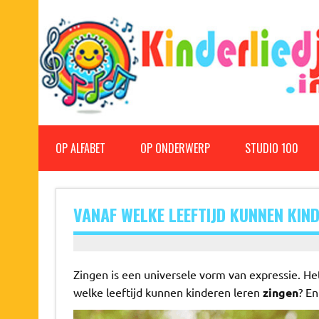
Doorgaan
naar
inhoud
Kinderliedjes
Een grote verzameling oude en nieuwe kinderliedjes
OP ALFABET
OP ONDERWERP
STUDIO 100
VANAF WELKE LEEFTIJD KUNNEN KIN
Zingen is een universele vorm van expressie. He
welke leeftijd kunnen kinderen leren
zingen
? E