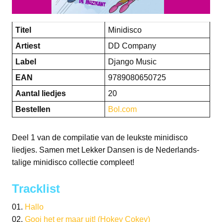
Titel
Minidisco
Artiest
DD Company
Label
Django Music
EAN
9789080650725
Aantal liedjes
20
Bestellen
Bol.com
Deel 1 van de compilatie van de leukste minidisco
liedjes. Samen met Lekker Dansen is de Nederlands-
talige minidisco collectie compleet!
Tracklist
01.
Hallo
02.
Gooi het er maar uit! (Hokey Cokey)