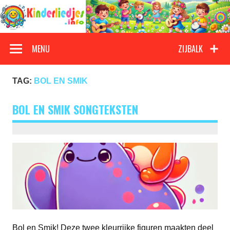
Doorgaan
naar
inhoud
Kinderliedjes
Een grote verzameling oude en nieuwe kinderliedjes
MENU
ZIJBALK
TAG:
BOL EN SMIK
BOL EN SMIK SONGTEKSTEN
Bol en Smik! Deze twee kleurrijke figuren maakten deel