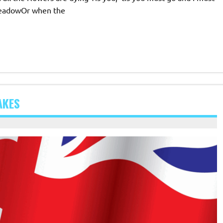
meadowOr when the
AKES