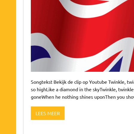
Songtekst Bekijk de clip op Youtube Twinkle, tw
so highLike a diamond in the skyTwinkle, twinkle
goneWhen he nothing shines uponThen you show yo
LEES MEER