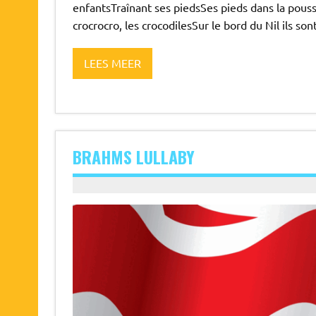
enfantsTraînant ses piedsSes pieds dans la poussiè
crocrocro, les crocodilesSur le bord du Nil ils son
LEES MEER
BRAHMS LULLABY