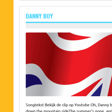
DANNY BOY
Songtekst Bekijk de clip op Youtube Oh, Danny b
down the mountain sideThe summer’s gone, and al