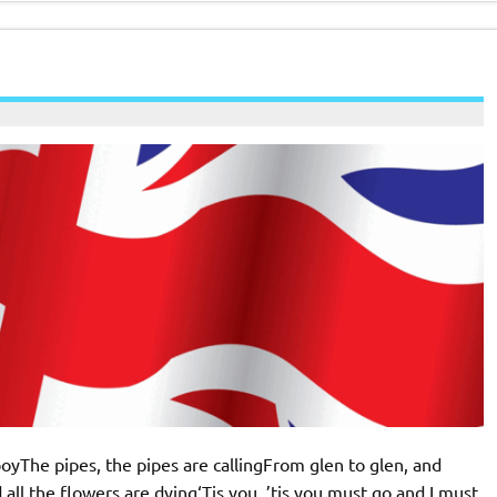
oyThe pipes, the pipes are callingFrom glen to glen, and
l the flowers are dying‘Tis you, ’tis you must go and I must