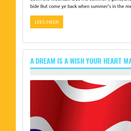
bide But come ye back when summer’s in the 
LEES MEER
A DREAM IS A WISH YOUR HEART M