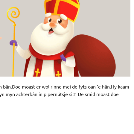
n bân.Doe moast er wol rinne mei de fyts oan ‘e hân.Hy kaam
er yn myn achterbân in pipernútsje sit!’ De smid moast doe