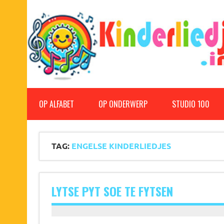
Doorgaan
naar
inhoud
Kinderliedjes
Een grote verzameling oude en nieuwe kinderliedjes
OP ALFABET
OP ONDERWERP
STUDIO 100
TAG:
ENGELSE KINDERLIEDJES
LYTSE PYT SOE TE FYTSEN